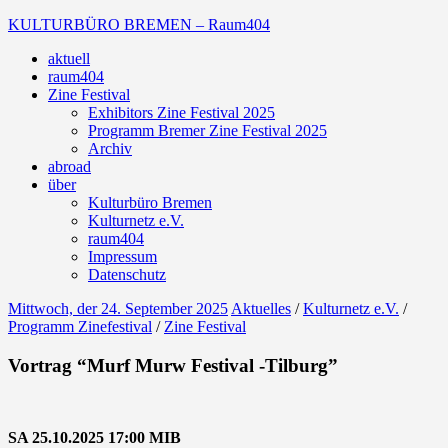
Zum
KULTURBÜRO BREMEN – Raum404
Inhalt
aktuell
springen
Galerie
raum404
Zine Festival
Exhibitors Zine Festival 2025
Programm Bremer Zine Festival 2025
Archiv
abroad
über
Kulturbüro Bremen
Kulturnetz e.V.
raum404
Impressum
Datenschutz
Mittwoch, der 24. September 2025
Aktuelles
/
Kulturnetz e.V.
/
Programm Zinefestival
/
Zine Festival
Vortrag “Murf Murw Festival -Tilburg”
SA 25.10.2025
17:00 MIB