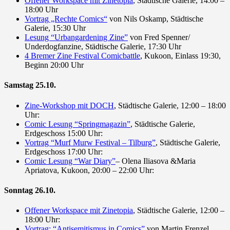
Offener Workspace mit Zinetopia
, Städtische Galerie, 14:00 –
18:00 Uhr
Vortrag „Rechte Comics“
von Nils Oskamp, Städtische
Galerie, 15:30 Uhr
Lesung “Urbangardening Zine”
von Fred Spenner/
Underdogfanzine, Städtische Galerie, 17:30 Uhr
4 Bremer Zine Festival Comicbattle
, Kukoon, Einlass 19:30,
Beginn 20:00 Uhr
Samstag 25.10.
Zine-Workshop mit DOCH
, Städtische Galerie, 12:00 – 18:00
Uhr:
Comic Lesung “Springmagazin”
, Städtische Galerie,
Erdgeschoss 15:00 Uhr:
Vortrag “Murf Murw Festival – Tilburg”
, Städtische Galerie,
Erdgeschoss 17:00 Uhr:
Comic Lesung “War Diary”
– Olena Iliasova &Maria
Apriatova, Kukoon, 20:00 – 22:00 Uhr:
Sonntag 26.10.
Offener Workspace mit Zinetopia
, Städtische Galerie, 12:00 –
18:00 Uhr:
Vortrag: “Antisemitismus in Comics”
von Martin Frenzel,