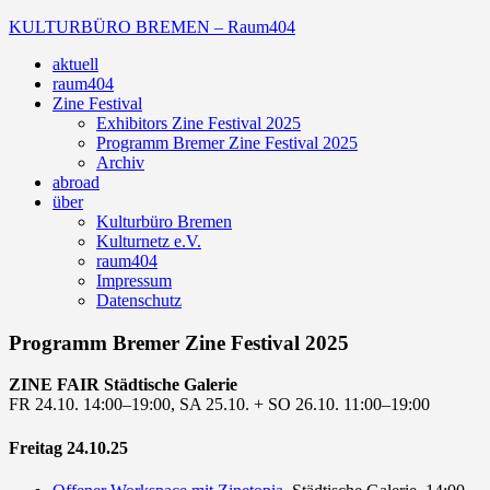
Zum
KULTURBÜRO BREMEN – Raum404
Inhalt
aktuell
springen
Galerie
raum404
Zine Festival
Exhibitors Zine Festival 2025
Programm Bremer Zine Festival 2025
Archiv
abroad
über
Kulturbüro Bremen
Kulturnetz e.V.
raum404
Impressum
Datenschutz
Programm Bremer Zine Festival 2025
ZINE FAIR Städtische Galerie
FR 24.10. 14:00–19:00, SA 25.10. + SO 26.10. 11:00–19:00
Freitag 24.10.25