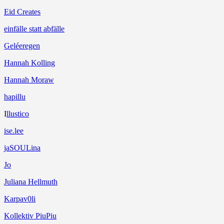
Eid Creates
einfälle statt abfälle
Geléeregen
Hannah Kolling
Hannah Moraw
hapillu
I
llustico
ise.lee
jaSOULina
Jo
Juliana Hellmuth
Karpav0li
Kollektiv PiuPiu