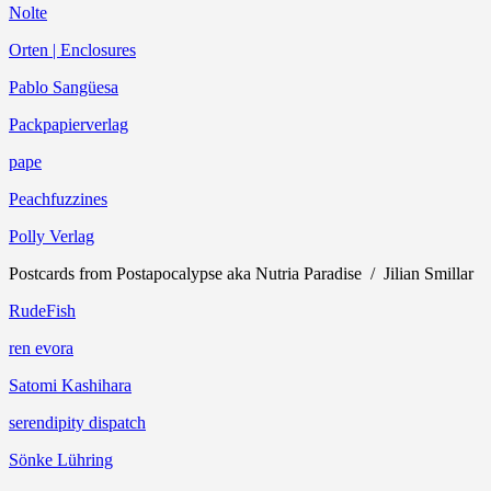
Nolte
Orten | Enclosures
Pablo Sangüesa
Packpapierverlag
pape
Peachfuzzines
Polly Verlag
Postcards from Postapocalypse aka Nutria Paradise / Jilian Smillar
RudeFish
ren evora
Satomi Kashihara
serendipity dispatch
Sönke Lühring