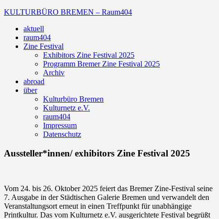
Zum
KULTURBÜRO BREMEN – Raum404
Inhalt
aktuell
springen
Galerie
raum404
Zine Festival
Exhibitors Zine Festival 2025
Programm Bremer Zine Festival 2025
Archiv
abroad
über
Kulturbüro Bremen
Kulturnetz e.V.
raum404
Impressum
Datenschutz
Aussteller*innen/ exhibitors Zine Festival 2025
Vom 24. bis 26. Oktober 2025 feiert das Bremer Zine-Festival seine
7. Ausgabe in der Städtischen Galerie Bremen und verwandelt den
Veranstaltungsort erneut in einen Treffpunkt für unabhängige
Printkultur. Das vom Kulturnetz e.V. ausgerichtete Festival begrüßt