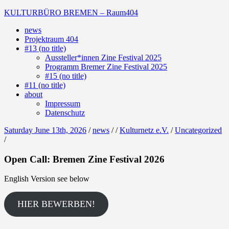
Skip
KULTURBÜRO BREMEN – Raum404
to
news
content
(Deutsch)
Projektraum 404
Galerie
#13 (no title)
Aussteller*innen Zine Festival 2025
Programm Bremer Zine Festival 2025
#15 (no title)
#11 (no title)
about
Impressum
Datenschutz
Saturday June 13th, 2026
/
news
/
/
Kulturnetz e.V.
/
Uncategorized
/
Open Call: Bremen Zine Festival 2026
English Version see below
HIER BEWERBEN!