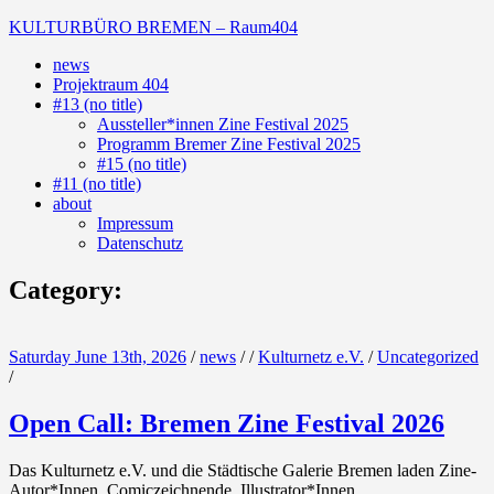
Skip
KULTURBÜRO BREMEN – Raum404
to
news
content
(Deutsch)
Projektraum 404
Galerie
#13 (no title)
Aussteller*innen Zine Festival 2025
Programm Bremer Zine Festival 2025
#15 (no title)
#11 (no title)
about
Impressum
Datenschutz
Category:
Saturday June 13th, 2026
/
news
/
/
Kulturnetz e.V.
/
Uncategorized
/
Open Call: Bremen Zine Festival 2026
Das Kulturnetz e.V. und die Städtische Galerie Bremen laden Zine-
Autor*Innen, Comiczeichnende, Illustrator*Innen,