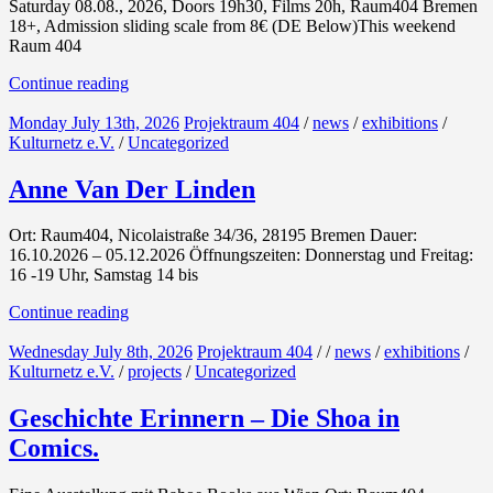
Saturday 08.08., 2026, Doors 19h30, Films 20h, Raum404 Bremen
18+, Admission sliding scale from 8€ (DE Below)This weekend
Raum 404
Continue reading
Monday July 13th, 2026
Projektraum 404
/
news
/
exhibitions
/
Kulturnetz e.V.
/
Uncategorized
Anne Van Der Linden
Ort: Raum404, Nicolaistraße 34/36, 28195 Bremen Dauer:
16.10.2026 – 05.12.2026 Öffnungszeiten: Donnerstag und Freitag:
16 -19 Uhr, Samstag 14 bis
Continue reading
Wednesday July 8th, 2026
Projektraum 404
/
/
news
/
exhibitions
/
Kulturnetz e.V.
/
projects
/
Uncategorized
Geschichte Erinnern – Die Shoa in
Comics.