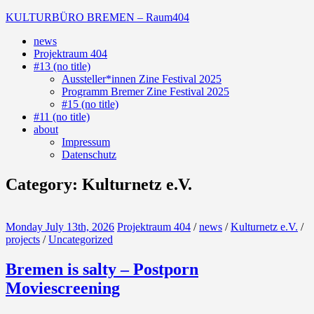
Skip
KULTURBÜRO BREMEN – Raum404
to
news
content
(Deutsch)
Projektraum 404
Galerie
#13 (no title)
Aussteller*innen Zine Festival 2025
Programm Bremer Zine Festival 2025
#15 (no title)
#11 (no title)
about
Impressum
Datenschutz
Category:
Kulturnetz e.V.
Monday July 13th, 2026
Projektraum 404
/
news
/
Kulturnetz e.V.
/
projects
/
Uncategorized
Bremen is salty – Postporn
Moviescreening