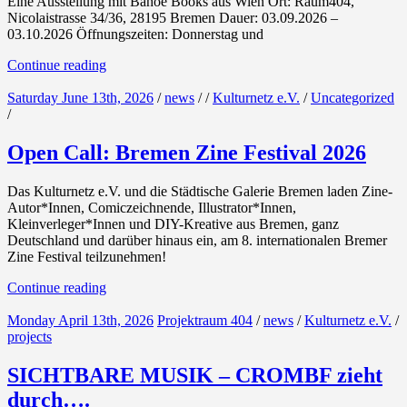
Eine Ausstellung mit Bahoe Books aus Wien Ort: Raum404,
Nicolaistrasse 34/36, 28195 Bremen Dauer: 03.09.2026 –
03.10.2026 Öffnungszeiten: Donnerstag und
Continue reading
Saturday June 13th, 2026
/
news
/
/
Kulturnetz e.V.
/
Uncategorized
/
Open Call: Bremen Zine Festival 2026
Das Kulturnetz e.V. und die Städtische Galerie Bremen laden Zine-
Autor*Innen, Comiczeichnende, Illustrator*Innen,
Kleinverleger*Innen und DIY-Kreative aus Bremen, ganz
Deutschland und darüber hinaus ein, am 8. internationalen Bremer
Zine Festival teilzunehmen!
Continue reading
Monday April 13th, 2026
Projektraum 404
/
news
/
Kulturnetz e.V.
/
projects
SICHTBARE MUSIK – CROMBF zieht
durch….