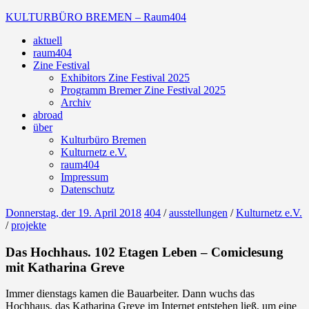
Zum
KULTURBÜRO BREMEN – Raum404
Inhalt
aktuell
springen
Galerie
raum404
Zine Festival
Exhibitors Zine Festival 2025
Programm Bremer Zine Festival 2025
Archiv
abroad
über
Kulturbüro Bremen
Kulturnetz e.V.
raum404
Impressum
Datenschutz
Donnerstag, der 19. April 2018
404
/
ausstellungen
/
Kulturnetz e.V.
/
projekte
Das Hochhaus. 102 Etagen Leben – Comiclesung
mit Katharina Greve
Immer dienstags kamen die Bauarbeiter. Dann wuchs das
Hochhaus, das Katharina Greve im Internet entstehen ließ, um eine