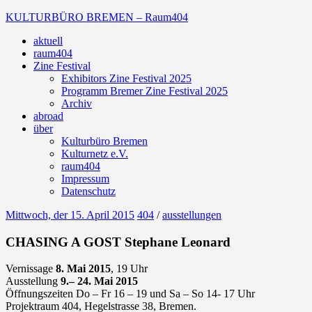
Zum
KULTURBÜRO BREMEN – Raum404
Inhalt
aktuell
springen
Galerie
raum404
Zine Festival
Exhibitors Zine Festival 2025
Programm Bremer Zine Festival 2025
Archiv
abroad
über
Kulturbüro Bremen
Kulturnetz e.V.
raum404
Impressum
Datenschutz
Mittwoch, der 15. April 2015
404
/
ausstellungen
CHASING A GOST Stephane Leonard
Vernissage
8. Mai 2015
, 19 Uhr
Ausstellung
9.– 24. Mai 2015
Öffnungszeiten Do – Fr 16 – 19 und Sa – So 14- 17 Uhr
Projektraum 404, Hegelstrasse 38, Bremen.