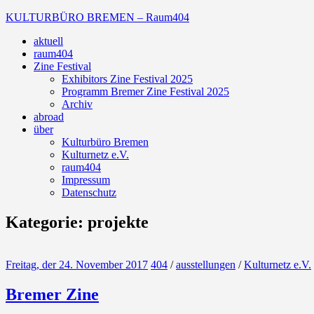
Zum
KULTURBÜRO BREMEN – Raum404
Inhalt
aktuell
springen
Galerie
raum404
Zine Festival
Exhibitors Zine Festival 2025
Programm Bremer Zine Festival 2025
Archiv
abroad
über
Kulturbüro Bremen
Kulturnetz e.V.
raum404
Impressum
Datenschutz
Kategorie:
projekte
Freitag, der 24. November 2017
404
/
ausstellungen
/
Kulturnetz e.V.
Bremer Zine