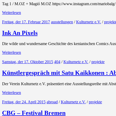
Tag 1 / M.OZ + Magió M.OZ https://www.instagram.com/mariobalg/ und
Weiterlesen
Freitag, der 17. Februar 2017
ausstellungen
/
Kulturnetz e.V.
/
projekt
Ink An Pixels
Die wilde und wundersame Geschichte des kenianischen Comics Ausst
Weiterlesen
Samstag, der 17. Oktober 2015
404
/
Kulturnetz e.V.
/
projekte
Künstlergespräch mit Satu Kaikkonen : Ab
Der Verein Kulturnetz e.V. präsentiert eine Ausstellungsreihe mit Abs
Weiterlesen
Freitag, der 24. April 2015
abroad
/
Kulturnetz e.V.
/
projekte
CBG – Festival Bremen