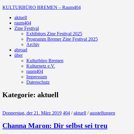
Zum
KULTURBÜRO BREMEN – Raum404
Inhalt
aktuell
springen
Galerie
raum404
Zine Festival
Exhibitors Zine Festival 2025
Programm Bremer Zine Festival 2025
Archiv
abroad
über
Kulturbüro Bremen
Kulturnetz e.V.
raum404
Impressum
Datenschutz
Kategorie:
aktuell
Donnerstag, der 21. März 2019
404
/
aktuell
/
ausstellungen
Channa Maron: Dir selbst sei treu