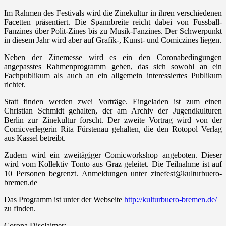
Im Rahmen des Festivals wird die Zinekultur in ihren verschiedenen
Facetten präsentiert. Die Spannbreite reicht dabei von Fussball-
Fanzines über Polit-Zines bis zu Musik-Fanzines. Der Schwerpunkt
in diesem Jahr wird aber auf Grafik-, Kunst- und Comiczines liegen.
Neben der Zinemesse wird es ein den Coronabedingungen
angepasstes Rahmenprogramm geben, das sich sowohl an ein
Fachpublikum als auch an ein allgemein interessiertes Publikum
richtet.
Statt finden werden zwei Vorträge. Eingeladen ist zum einen
Christian Schmidt gehalten, der am Archiv der Jugendkulturen
Berlin zur Zinekultur forscht. Der zweite Vortrag wird von der
Comicverlegerin Rita Fürstenau gehalten, die den Rotopol Verlag
aus Kassel betreibt.
Zudem wird ein zweitägiger Comicworkshop angeboten. Dieser
wird vom Kollektiv Tonto aus Graz geleitet. Die Teilnahme ist auf
10 Personen begrenzt. Anmeldungen unter zinefest@kulturbuero-
bremen.de
Das Programm ist unter der Webseite
http://kulturbuero-bremen.de/
zu finden.
Corona Disclaimer: