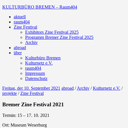
Zum
KULTURBÜRO BREMEN – Raum404
Inhalt
aktuell
springen
Galerie
raum404
Zine Festival
Exhibitors Zine Festival 2025
Programm Bremer Zine Festival 2025
Archiv
abroad
über
Kulturbüro Bremen
Kulturnetz e.V.
raum404
Impressum
Datenschutz
Freitag, der 10. September 2021
abroad
/
Archiv
/
Kulturnetz e.V.
/
projekte
/
Zine Festival
Bremer Zine Festival 2021
Termin: 15 – 17. 10. 2021
Ort: Museum Weserburg