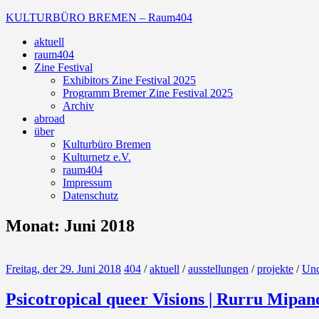
Zum
KULTURBÜRO BREMEN – Raum404
Inhalt
aktuell
springen
Galerie
raum404
Zine Festival
Exhibitors Zine Festival 2025
Programm Bremer Zine Festival 2025
Archiv
abroad
über
Kulturbüro Bremen
Kulturnetz e.V.
raum404
Impressum
Datenschutz
Monat:
Juni 2018
Freitag, der 29. Juni 2018
404
/
aktuell
/
ausstellungen
/
projekte
/
Unc
Psicotropical queer Visions | Rurru Mipan