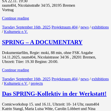
SA 22.11. 19:30
raum404, Nicolaisstraße 34/35, 28195 Bremen
Vortrag
Continue reading
Tuesday September 16th, 2025
Projektraum 404
/
news
/
exhibitions
/
Kulturnetz e.V.
SPRING – A DOCUMENTARY
Dokumentarfilm, Regie: moki, 88 min, ohne FSK Angabe
14.11.2025, raum404, Nicolaistrasse 34/36 , 28201 Bremen,
Uhrzeit: Türe: 19.30 Beginn: 20:00.
Continue reading
Tuesday September 16th, 2025
Projektraum 404
/
news
/
exhibitions
/
Kulturnetz e.V.
/
projects
Das SPRING-Kollektiv in der Werkstatt!
Comicworkshop 15. und 16.11, Uhrzeit: 10- 14 Uhr, raum404
Katrin Stangl, Maria Luisa Witte, Carolin Löbbert und Nina