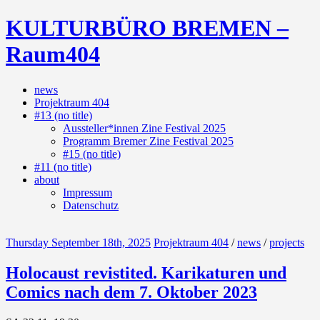
Skip
KULTURBÜRO BREMEN –
to
content
Raum404
news
(Deutsch)
Projektraum 404
Galerie
#13 (no title)
Aussteller*innen Zine Festival 2025
Programm Bremer Zine Festival 2025
#15 (no title)
#11 (no title)
about
Impressum
Datenschutz
Thursday September 18th, 2025
Projektraum 404
/
news
/
projects
Holocaust revistited. Karikaturen und
Comics nach dem 7. Oktober 2023