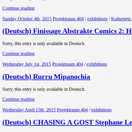
Continue reading
Sunday October 4th, 2015
Projektraum 404
/
exhibitions
/
Kulturnetz 
(Deutsch) Finissage Abstrakte Comics 2: H
Sorry, this entry is only available in Deutsch.
Continue reading
Wednesday July 1st, 2015
Projektraum 404
/
exhibitions
(Deutsch) Rurru Mipanochia
Sorry, this entry is only available in Deutsch.
Continue reading
Wednesday April 15th, 2015
Projektraum 404
/
exhibitions
(Deutsch) CHASING A GOST Stephane L