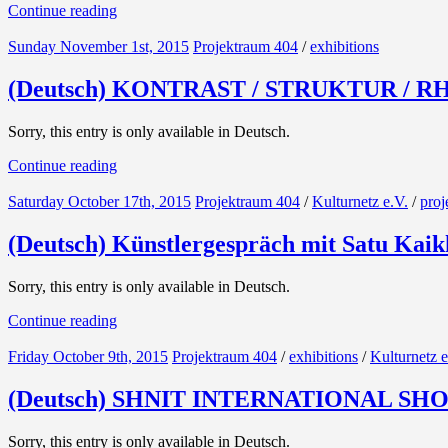
Continue reading
Sunday November 1st, 2015
Projektraum 404
/
exhibitions
(Deutsch) KONTRAST / STRUKTUR / RH
Sorry, this entry is only available in Deutsch.
Continue reading
Saturday October 17th, 2015
Projektraum 404
/
Kulturnetz e.V.
/
proj
(Deutsch) Künstlergespräch mit Satu Kaik
Sorry, this entry is only available in Deutsch.
Continue reading
Friday October 9th, 2015
Projektraum 404
/
exhibitions
/
Kulturnetz e
(Deutsch) SHNIT INTERNATIONAL S
Sorry, this entry is only available in Deutsch.