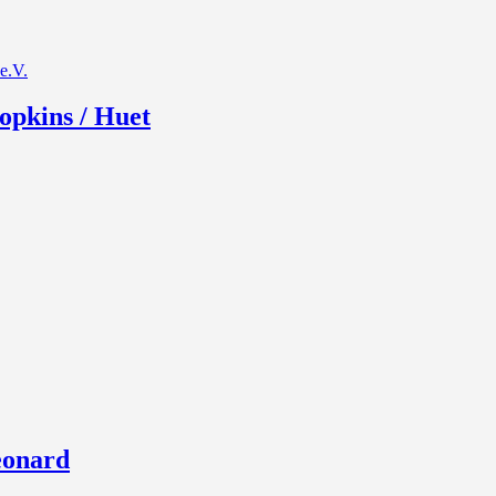
e.V.
opkins / Huet
eonard