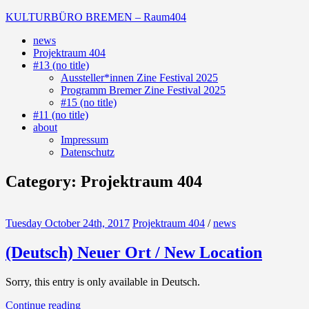
Skip
KULTURBÜRO BREMEN – Raum404
to
news
content
(Deutsch)
Projektraum 404
Galerie
#13 (no title)
Aussteller*innen Zine Festival 2025
Programm Bremer Zine Festival 2025
#15 (no title)
#11 (no title)
about
Impressum
Datenschutz
Category:
Projektraum 404
Tuesday October 24th, 2017
Projektraum 404
/
news
(Deutsch) Neuer Ort / New Location
Sorry, this entry is only available in Deutsch.
Continue reading