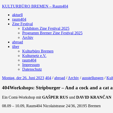
Zum
KULTURBÜRO BREMEN – Raum404
Inhalt
aktuell
springen
Galerie
raum404
Zine Festival
Exhibitors Zine Festival 2025
Programm Bremer Zine Festival 2025
Archiv
abroad
über
Kulturbüro Bremen
Kulturnetz e.V.
raum404
Impressum
Datenschutz
Montag, der 26. Juni 2023
404
/
abroad
/
Archiv
/
ausstellungen
/
Kult
404Workshops: Stripburger – And a cock and a cat 
Ein Comi-Workshop mit
GAŠPER RUS
und
DAVID KRANČAN
08.09 – 10.09, Raum404 Nicolaistrasse 24/36, 28195 Bremen