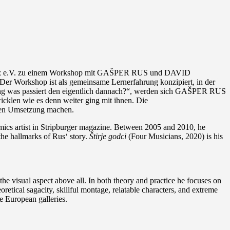
tnetz e.V. zu einem Workshop mit GAŠPER RUS und DAVID
r Workshop ist als gemeinsame Lernerfahrung konzipiert, in der
lung was passiert den eigentlich dannach?“, werden sich GAŠPER RUS
en wie es denn weiter ging mit ihnen. Die
eren Umsetzung machen.
comics artist in Stripburger magazine. Between 2005 and 2010, he
the hallmarks of Rus‘ story.
Štirje godci
(Four Musicians, 2020) is his
he visual aspect above all. In both theory and practice he focuses on
oretical sagacity, skillful montage, relatable characters, and extreme
me European galleries.