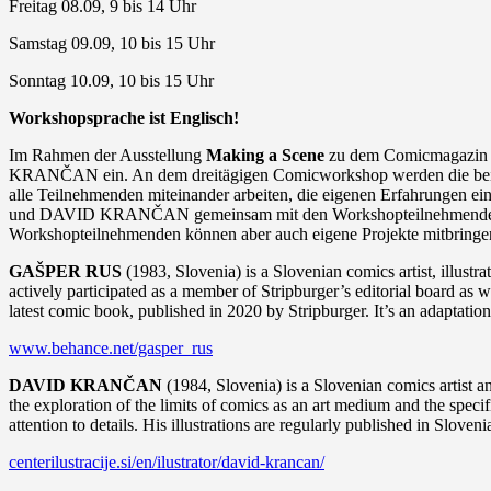
Freitag 08.09, 9 bis 14 Uhr
Samstag 09.09, 10 bis 15 Uhr
Sonntag 10.09, 10 bis 15 Uhr
Workshopsprache ist Englisch!
Im Rahmen der Ausstellung
Making a Scene
zu dem Comicmagazin S
KRANČAN ein. An dem dreitägigen Comicworkshop werden die beiden 
alle Teilnehmenden miteinander arbeiten, die eigenen Erfahrungen 
und DAVID KRANČAN gemeinsam mit den Workshopteilnehmenden mit 
Workshopteilnehmenden können aber auch eigene Projekte mitbringen 
GAŠPER RUS
(1983, Slovenia) is a Slovenian comics artist, illust
actively participated as a member of Stripburger’s editorial board as 
latest comic book, published in 2020 by Stripburger. It’s an adaptation
www.behance.net/gasper_rus
DAVID KRANČAN
(1984, Slovenia) is a Slovenian comics artist a
the exploration of the limits of comics as an art medium and the specifi
attention to details. His illustrations are regularly published in Slo
centerilustracije.si/en/ilustrator/david-krancan/