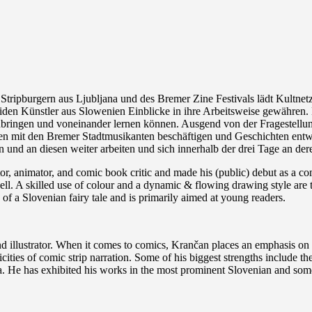
tripburgern aus Ljubljana und des Bremer Zine Festivals lädt Kul
Künstler aus Slowenien Einblicke in ihre Arbeitsweise gewähren. De
einbringen und voneinander lernen können. Ausgend von der Fragestel
den Bremer Stadtmusikanten beschäftigen und Geschichten entwickl
und an diesen weiter arbeiten und sich innerhalb der drei Tage an d
rator, animator, and comic book critic and made his (public) debut as a 
well. A skilled use of colour and a dynamic & flowing drawing style are 
 of a Slovenian fairy tale and is primarily aimed at young readers.
nd illustrator. When it comes to comics, Krančan places an emphasis on t
cities of comic strip narration. Some of his biggest strengths include the
venia. He has exhibited his works in the most prominent Slovenian and so