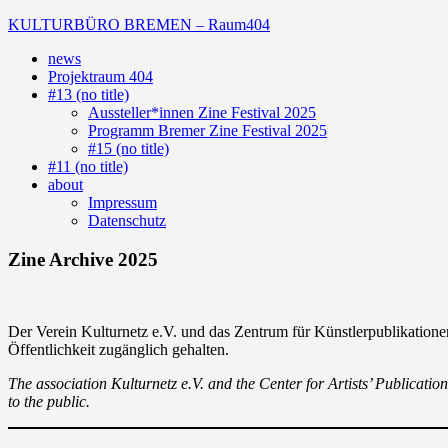
Skip
KULTURBÜRO BREMEN – Raum404
to
news
content
(Deutsch)
Projektraum 404
Galerie
#13 (no title)
Aussteller*innen Zine Festival 2025
Programm Bremer Zine Festival 2025
#15 (no title)
#11 (no title)
about
Impressum
Datenschutz
Zine Archive 2025
Der Verein Kulturnetz e.V. und das Zentrum für Künstlerpublikatio
Öffentlichkeit zugänglich gehalten.
The association Kulturnetz e.V. and the Center for Artists’ Publicatio
to the public.