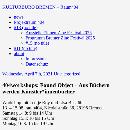
Skip
KULTURBÜRO BREMEN – Raum404
to
news
content
(Deutsch)
Projektraum 404
Galerie
#13 (no title)
Aussteller*innen Zine Festival 2025
Programm Bremer Zine Festival 2025
#15 (no title)
#11 (no title)
about
Impressum
Datenschutz
Wednesday April 7th, 2021
Uncategorized
404workshops: Found Object – Aus Büchern
werden Künstler*innenbücher
Workshop mit Leefje Roy und Lisa Buskühl
13. – 15.08, raum404, Nicolaistraße 36, 28195 Bremen
Samstag 14.8: 9 bis 14 Uhr
Sonntag 15.8: 10 bis 15 Uhr
Montag 16.8: 15 bis 19 Uhr