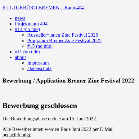
Skip
KULTURBÜRO BREMEN – Raum404
to
news
content
(Deutsch)
Projektraum 404
Galerie
#13 (no title)
Aussteller*innen Zine Festival 2025
Programm Bremer Zine Festival 2025
#15 (no title)
#11 (no title)
about
Impressum
Datenschutz
Bewerbung / Application Bremer Zine Festival 2022
Bewerbung geschlossen
Die Bewerbungsphase endete am 15. Juni 2022.
Alle Bewerber:innen werden Ende Juni 2022 per E-Mail
benachrichtigt.