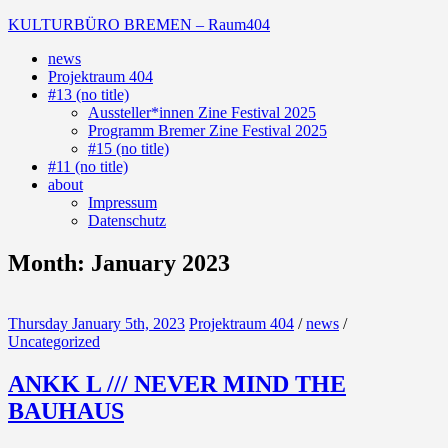
Skip
KULTURBÜRO BREMEN – Raum404
to
news
content
(Deutsch)
Projektraum 404
Galerie
#13 (no title)
Aussteller*innen Zine Festival 2025
Programm Bremer Zine Festival 2025
#15 (no title)
#11 (no title)
about
Impressum
Datenschutz
Month:
January 2023
Thursday January 5th, 2023
Projektraum 404
/
news
/
Uncategorized
ANKK L /// NEVER MIND THE
BAUHAUS